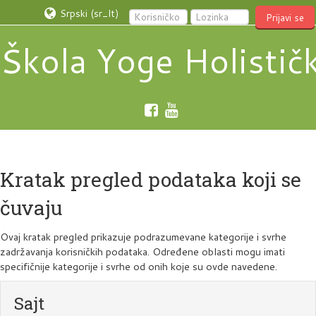
Srpski ‎(sr_lt)‎
Prijavi se
Škola Yoge Holistič
Kratak pregled podataka koji se
čuvaju
Ovaj kratak pregled prikazuje podrazumevane kategorije i svrhe
zadržavanja korisničkih podataka. Određene oblasti mogu imati
specifičnije kategorije i svrhe od onih koje su ovde navedene.
Sajt